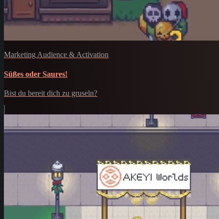
Marketing Audience & Activation
Süßes oder Saures!
Bist du bereit dich zu gruseln?