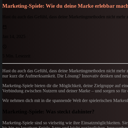
Marketing-Spiele: Wie du deine Marke erlebbar mach
Hast du auch das Gefühl, dass deine Marketingmethoden nicht mehr 
Jan 14, 2025
5 Min. Lesezeit
Hast du auch das Gefühl, dass deine Marketingmethoden nicht mehr zü
nur kurz die Aufmerksamkeit. Die Lösung? Innovativ denken und n
Marketing-Spiele bieten dir die Möglichkeit, deine Zielgruppe auf eine
Verbindung zwischen Nutzern und deiner Marke – und sorgen so für e
Wir nehmen dich mit in die spannende Welt der spielerischen Marken
Marketing-Spiele: Was steckt dahinter?
Marketing-Spiele sind so vielseitig wie ihre Einsatzmöglichkeiten. 
bis hin zu kreativen Spiele-Apps und leicht zugänglichen, browserba