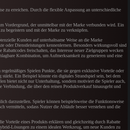
se zu erreichen. Durch die flexible Anpassung an unterschiedliche
ß im Vordergrund, der unmittelbar mit der Marke verbunden wird. Ein
h zu begeistern und mit der Marke zu verknüpfen.
potenzielle Kunden auf unterhaltsame Weise an die Marke
kte oder Dienstleistungen kennenlernen. Besonders wirkungsvoll sind
e Rabattcodes freischalten, das Interesse neuer Zielgruppen wecken
chlagbare Kombination, um Aufmerksamkeit zu generieren und eine
regelmäßiges Spielen Punkte, die sie gegen exklusive Vorteile oder
rkt. Ein Beispiel könnte ein digitales Strandspiel sein, bei dem
 bietet nicht nur Unterhaltung, sondern motiviert die Spieler auch,
ale Verbindung, die über den reinen Produktverkauf hinausgeht und
ich darzustellen. Spieler können beispielsweise die Funktionsweise
sch vermitteln, sodass Nutzer die Abläufe besser verstehen und die
ie Vorteile eines Produkts erklären und gleichzeitig durch Rabatte
 Hybrid-Lösungen zu einem idealen Werkzeug, um neue Kunden zu