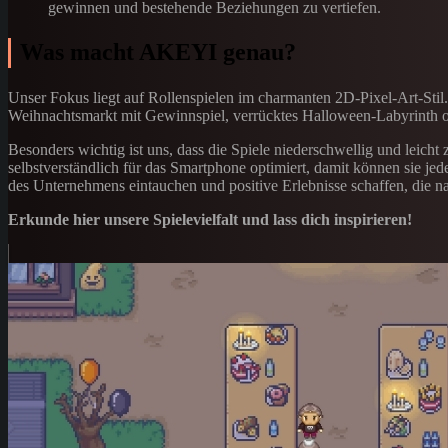
gewinnen und bestehende Beziehungen zu vertiefen.
Was macht AKEYI genau?
Unser Fokus liegt auf Rollenspielen im charmanten 2D-Pixel-Art-Stil
Weihnachtsmarkt mit Gewinnspiel, verrücktes Halloween-Labyrinth ode
Besonders wichtig ist uns, dass die Spiele niederschwellig und leic
selbstverständlich für das Smartphone optimiert, damit können sie jede
des Unternehmens eintauchen und positive Erlebnisse schaffen, die n
Erkunde hier unsere Spielevielfalt und lass dich inspirieren!