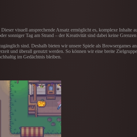
. Dieser visuell ansprechende Ansatz ermöglicht es, komplexe Inhalte a
r sonniger Tag am Strand – der Kreativität sind dabei keine Grenzen 
ht zugänglich sind. Deshalb bieten wir unsere Spiele als Browsergames
rzeit und überall genutzt werden. So können wir eine breite Zielgruppe 
achhaltig im Gedächtnis bleiben.