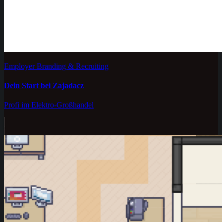
Employer Branding & Recruiting
Dein Start bei Zajadacz
Profi im Elektro-Großhandel