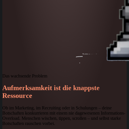
Das wachsende Problem
Aufmerksamkeit ist die knappste
Ressource
Ob im
Marketing
, im
Recruiting
oder in
Schulungen
– deine
Botschaften konkurrieren mit einem nie dagewesenen Informations-
Overload. Menschen wischen, tippen, scrollen – und selbst starke
Botschaften rauschen vorbei.