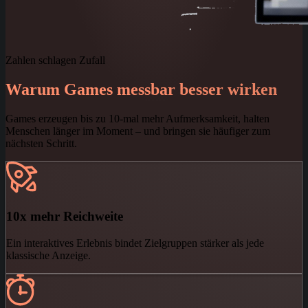
Zahlen schlagen Zufall
Warum Games messbar besser wirken
Games erzeugen bis zu 10-mal mehr Aufmerksamkeit, halten
Menschen länger im Moment – und bringen sie häufiger zum
nächsten Schritt.
10x mehr Reichweite
Ein interaktives Erlebnis bindet Zielgruppen stärker als jede
klassische Anzeige.