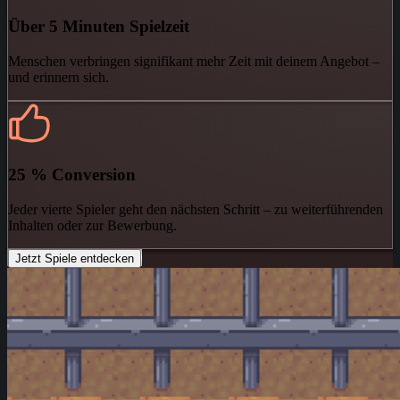
Über 5 Minuten Spielzeit
Menschen verbringen signifikant mehr Zeit mit deinem Angebot –
und erinnern sich.
25 % Conversion
Jeder vierte Spieler geht den nächsten Schritt – zu weiterführenden
Inhalten oder zur Bewerbung.
Jetzt Spiele entdecken