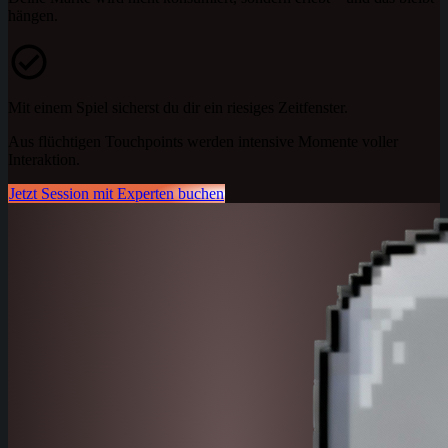
hängen.
Mit einem Spiel sicherst du dir ein riesiges Zeitfenster.
Aus flüchtigen Touchpoints werden intensive Momente voller
Interaktion.
Jetzt Session mit Experten buchen