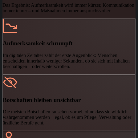
Das Ergebnis: Aufmerksamkeit wird immer kürzer, Kommunikation
immer teurer – und Maßnahmen immer anspruchsvoller.
Aufmerksamkeit schrumpft
Im digitalen Zeitalter zählt der erste Augenblick: Menschen
entscheiden innerhalb weniger Sekunden, ob sie sich mit Inhalten
beschäftigen – oder weiterscrollen.
Botschaften bleiben unsichtbar
Die meisten Botschaften rauschen vorbei, ohne dass sie wirklich
wahrgenommen werden – egal, ob es um Pflege, Verwaltung oder
ärztliche Berufe geht.