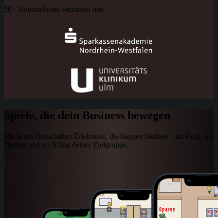
50+ Unternehmen vertrauen uns
Spiele, die dein Business bewegen
Mach aus Botschaften Erlebnisse, die hängen bleiben – im Kopf, im
Herzen und im Alltag deiner Zielgruppe.