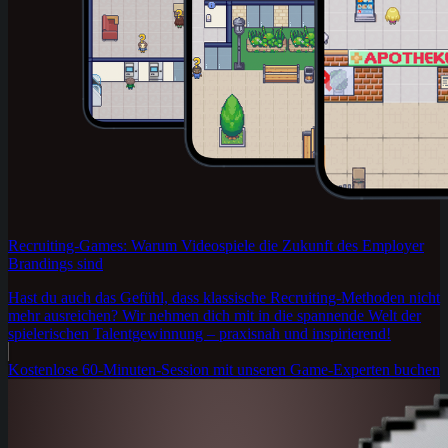
Recruiting-Games: Warum Videospiele die Zukunft des Employer
Brandings sind
Hast du auch das Gefühl, dass klassische Recruiting-Methoden nicht
mehr ausreichen? Wir nehmen dich mit in die spannende Welt der
spielerischen Talentgewinnung – praxisnah und inspirierend!
Kostenlose 60-Minuten-Session mit unseren Game-Experten buchen