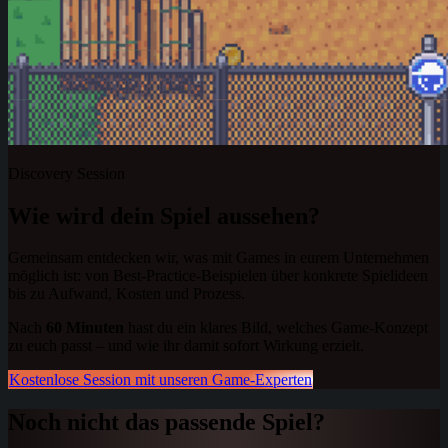
Discovery Session
Wie wird dein Spiel aussehen?
Gemeinsam entdecken wir, was mit Games in eurem Unternehmen
möglich ist: von Best-Practice-Beispielen über konkrete Spielideen
bis zu Aufwand, Kosten und Prozess.
Nach
60 Minuten
hast du ein klares Bild, welches Game-Konzept
zu euch passt – und wie ihr damit sofort Wirkung erzielt.
Kostenlose Session mit unseren Game-Experten
Noch nicht das passende Spiel?