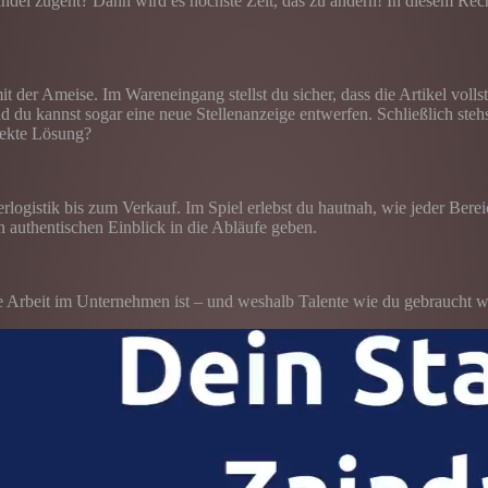
del zugeht? Dann wird es höchste Zeit, das zu ändern! In diesem Recru
t der Ameise. Im Wareneingang stellst du sicher, dass die Artikel volls
und du kannst sogar eine neue Stellenanzeige entwerfen. Schließlich s
rfekte Lösung?
rlogistik bis zum Verkauf. Im Spiel erlebst du hautnah, wie jeder Bere
 authentischen Einblick in die Abläufe geben.
die Arbeit im Unternehmen ist – und weshalb Talente wie du gebraucht w