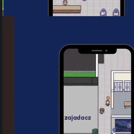
Item
1
of
4