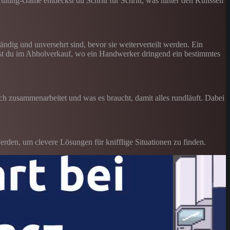
iting-Game entdeckst du Schritt für Schritt, was hinter den Kulissen
tändig und unversehrt sind, bevor sie weiterverteilt werden. Ein
tehst du im Abholverkauf, wo ein Handwerker dringend ein bestimmtes
ich zusammenarbeitet und was es braucht, damit alles rundläuft. Dabei
erden, um clevere Lösungen für knifflige Situationen zu finden.