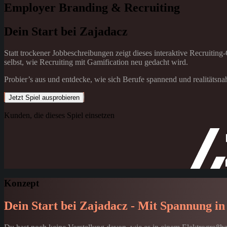
Employer Branding & Recruiting
Dein Start bei Zajadacz
Statt trockener Jobbeschreibungen zeigt dieses interaktive Recruiti
selbst, wie Recruiting mit Gamification neu gedacht wird.
Probier’s aus und entdecke, wie sich Berufe spannend und realitätsnah
Jetzt Spiel ausprobieren
Kunden, die dieses Spiel einsetzen
Konzept
Dein Start bei Zajadacz - Mit Spannung in