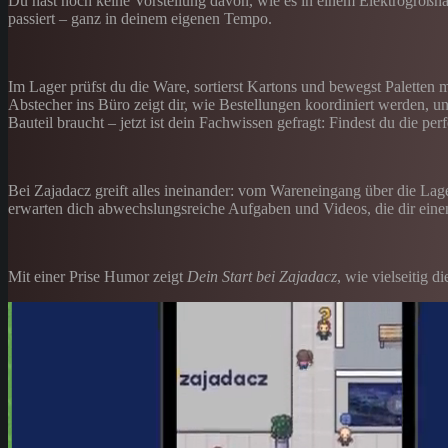
Du hast noch keine Vorstellung davon, wie es in einem Elektrogroßhan
passiert – ganz in deinem eigenen Tempo.
Im Lager prüfst du die Ware, sortierst Kartons und bewegst Paletten mi
Abstecher ins Büro zeigt dir, wie Bestellungen koordiniert werden, 
Bauteil braucht – jetzt ist dein Fachwissen gefragt: Findest du die pe
Bei Zajadacz greift alles ineinander: vom Wareneingang über die Lage
erwarten dich abwechslungsreiche Aufgaben und Videos, die dir einen
Mit einer Prise Humor zeigt
Dein Start bei Zajadacz
, wie vielseitig 