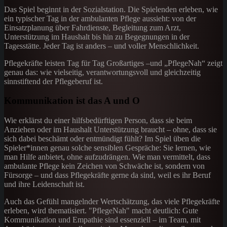
Das Spiel beginnt in der Sozialstation. Die Spielenden erleben, wie
ein typischer Tag in der ambulanten Pflege aussieht: von der
Einsatzplanung über Fahrdienste, Begleitung zum Arzt,
Unterstützung im Haushalt bis hin zu Begegnungen in der
Tagesstätte. Jeder Tag ist anders – und voller Menschlichkeit.
Pflegekräfte leisten Tag für Tag Großartiges –und „PflegeNah“ zeigt
genau das: wie vielseitig, verantwortungsvoll und gleichzeitig
sinnstiftend der Pflegeberuf ist.
Kommunikation ist das A und O
Wie erklärst du einer hilfsbedürftigen Person, dass sie beim
Anziehen oder im Haushalt Unterstützung braucht – ohne, dass sie
sich dabei beschämt oder entmündigt fühlt? Im Spiel üben die
Spieler*innen genau solche sensiblen Gespräche: Sie lernen, wie
man Hilfe anbietet, ohne aufzudrängen. Wie man vermittelt, dass
ambulante Pflege kein Zeichen von Schwäche ist, sondern von
Fürsorge – und dass Pflegekräfte gerne da sind, weil es ihr Beruf
und ihre Leidenschaft ist.
Auch das Gefühl mangelnder Wertschätzung, das viele Pflegekräfte
erleben, wird thematisiert. "PflegeNah" macht deutlich: Gute
Kommunikation und Empathie sind essenziell – im Team, mit