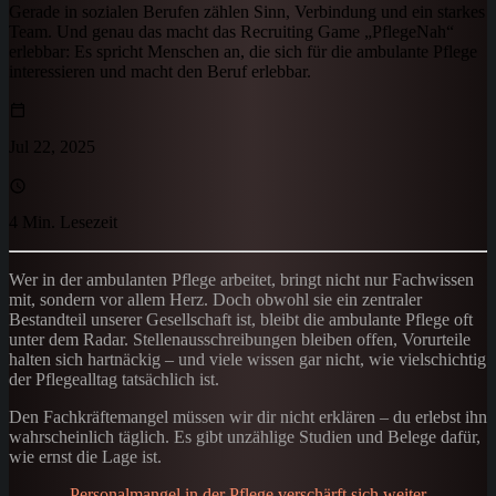
Gerade in sozialen Berufen zählen Sinn, Verbindung und ein starkes
Team. Und genau das macht das Recruiting Game „PflegeNah“
erlebbar: Es spricht Menschen an, die sich für die ambulante Pflege
interessieren und macht den Beruf erlebbar.
Jul 22, 2025
4 Min. Lesezeit
Wer in der ambulanten Pflege arbeitet, bringt nicht nur Fachwissen
mit, sondern vor allem Herz. Doch obwohl sie ein zentraler
Bestandteil unserer Gesellschaft ist, bleibt die ambulante Pflege oft
unter dem Radar. Stellenausschreibungen bleiben offen, Vorurteile
halten sich hartnäckig – und viele wissen gar nicht, wie vielschichtig
der Pflegealltag tatsächlich ist.
Den Fachkräftemangel müssen wir dir nicht erklären – du erlebst ihn
wahrscheinlich täglich. Es gibt unzählige Studien und Belege dafür,
wie ernst die Lage ist.
Personalmangel in der Pflege verschärft sich weiter