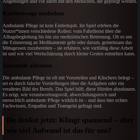
Angehörigen und vor allem mit den Menschen, die gepflegt werden.
Karrierewege entdecken
Ambulante Pflege ist kein Einheitsjob. Im Spiel erleben die
Nutzer*innen verschiedene Rollen: vom Fahrdienst über die
Alltagsbegleitung bis hin zur medizinischen Betreuung. Ob es um
die Erinnerung an Medikamente geht oder darum, gemeinsam das
Mittagessen zuzubereiten – sie erfahren, wie vielfältig diese Arbeit
ist und wie viel Wertschätzung durch kleine Gesten entstehen kann.
Vorurteile abbauen
Die ambulante Pflege ist oft mit Vorurteilen und Klischees belegt –
sei es durch falsche Vorstellungen über die Aufgaben oder ein
veraltetes Bild des Berufs. Das Spiel hilft, diese Hürden abzubauen.
Es zeigt, wie verantwortungsvoll, abwechslungsreich und
menschlich ambulante Pflege wirklich ist – und dass hier echtes
Fachwissen, Empathie und Teamgeist gefragt sind.
Du denkst jetzt: Klingt spannend – aber
wie viel Aufwand ist das für uns?