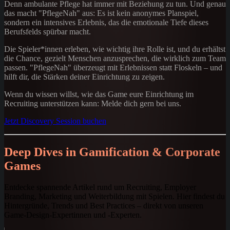
Denn ambulante Pflege hat immer mit Beziehung zu tun. Und genau
das macht "PflegeNah" aus: Es ist kein anonymes Planspiel,
sondern ein intensives Erlebnis, das die emotionale Tiefe dieses
Berufsfelds spürbar macht.
Die Spieler*innen erleben, wie wichtig ihre Rolle ist, und du erhältst
die Chance, gezielt Menschen anzusprechen, die wirklich zum Team
passen. "PflegeNah" überzeugt mit Erlebnissen statt Floskeln – und
hilft dir, die Stärken deiner Einrichtung zu zeigen.
Wenn du wissen willst, wie das Game eure Einrichtung im
Recruiting unterstützen kann: Melde dich gern bei uns.
Jetzt Discovery Session buchen
Deep Dives in Gamification & Corporate
Games
Entdecke spannende Artikel rund um Recruiting, Employer
Branding, Marketing und Weiterbildung mit Spielen. Hier findest du
Hintergründe, Trends und Best Practices – direkt von unseren
Game-Design-Expertinnen und -Experten.