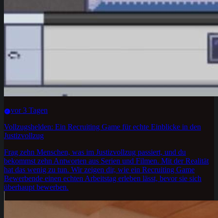
vor 3 Tagen
Vollzugshelden: Ein Recruiting Game für echte Einblicke in den
Justizvollzug
Frag zehn Menschen, was im Justizvollzug passiert, und du
bekommst zehn Antworten aus Serien und Filmen. Mit der Realität
hat das wenig zu tun. Wir zeigen dir, wie ein Recruiting Game
Bewerbende einen echten Arbeitstag erleben lässt, bevor sie sich
überhaupt bewerben.