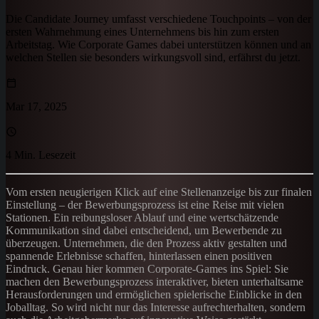
Die Candidate Journey umfasst verschiedene Touchpoints – von der
ersten Wahrnehmung eines Unternehmens bis hin zum ersten
Arbeitstag. Wie Corporate Games dabei unterstützen können und an
welchen Stellen sie besonders wirkungsvoll sind, erfährst du jetzt.
Mar 17, 2025
4 Min. Lesezeit
Vom ersten neugierigen Klick auf eine Stellenanzeige bis zur finalen
Einstellung – der Bewerbungsprozess ist eine Reise mit vielen
Stationen. Ein reibungsloser Ablauf und eine wertschätzende
Kommunikation sind dabei entscheidend, um Bewerbende zu
überzeugen. Unternehmen, die den Prozess aktiv gestalten und
spannende Erlebnisse schaffen, hinterlassen einen positiven
Eindruck. Genau hier kommen Corporate-Games ins Spiel: Sie
machen den Bewerbungsprozess interaktiver, bieten unterhaltsame
Herausforderungen und ermöglichen spielerische Einblicke in den
Joballtag. So wird nicht nur das Interesse aufrechterhalten, sondern