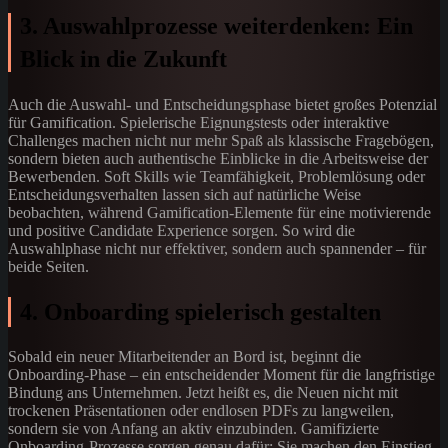
3. Auswahlprozesse weiterdenken: Ein
Blick in die Zukunft
Auch die Auswahl- und Entscheidungsphase bietet großes Potenzial
für Gamification. Spielerische Eignungstests oder interaktive
Challenges machen nicht nur mehr Spaß als klassische Fragebögen,
sondern bieten auch authentische Einblicke in die Arbeitsweise der
Bewerbenden. Soft Skills wie Teamfähigkeit, Problemlösung oder
Entscheidungsverhalten lassen sich auf natürliche Weise
beobachten, während Gamification-Elemente für eine motivierende
und positive Candidate Experience sorgen. So wird die
Auswahlphase nicht nur effektiver, sondern auch spannender – für
beide Seiten.
4. Onboarding spielerisch gestalten
Sobald ein neuer Mitarbeitender an Bord ist, beginnt die
Onboarding-Phase – ein entscheidender Moment für die langfristige
Bindung ans Unternehmen. Jetzt heißt es, die Neuen nicht mit
trockenen Präsentationen oder endlosen PDFs zu langweilen,
sondern sie von Anfang an aktiv einzubinden. Gamifizierte
Onboarding-Prozesse sorgen genau dafür: Sie machen den Einstieg