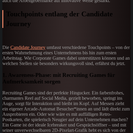
auch die Arbeitgebermarke auf innovative Weise gestärkt.
Touchpoints entlang der Candidate
Journey
Die
Candidate Journey
umfasst verschiedene Touchpoints – von der
ersten Wahrnehmung eines Unternehmens bis hin zum ersten
Arbeitstag. Wie Corporate Games dabei unterstützen können und an
welchen Stellen sie besonders wirkungsvoll sind, erfährst du jetzt.
1. Awareness-Phase: mit Recruiting Games für
Aufmerksamkeit sorgen
Recruiting Games sind der perfekte Hingucker. Ein farbenfrohes,
charmantes Reel auf Social Media, gezielt beworben, springt ins
Auge, sorgt für Interaktion und bleibt im Kopf. Auf Messen zieht
ein eigener Arcade-Automat Besucher*innen an und lädt direkt zum
Ausprobieren ein. Oder wie wäre es mit auffälligen Retro-
Postkarten, die spielerisch Neugier auf dein Unternehmen machen?
Ein Game ist der ideale Icebreaker und Gesprächsöffner – und mit
seiner unverwechselbaren 2D-Pixelart-Grafik hebt es sich von der