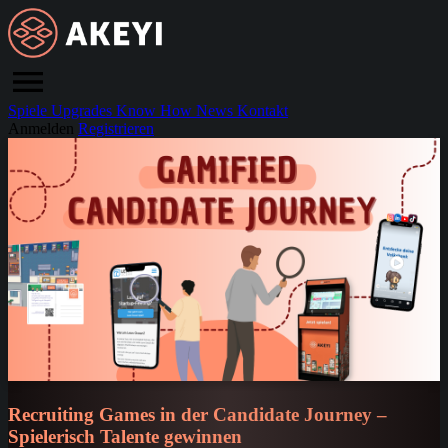
Spiele
Upgrades
Know How
News
Kontakt
Anmelden
Registrieren
Recruiting Games in der Candidate Journey –
Spielerisch Talente gewinnen