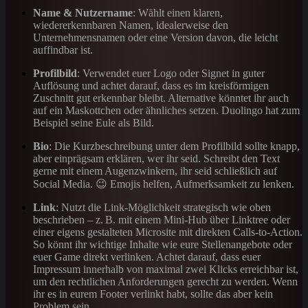
Name & Nutzername
: Wählt einen klaren,
wiedererkennbaren Namen, idealerweise den
Unternehmensnamen oder eine Version davon, die leicht
auffindbar ist.
Profilbild
: Verwendet euer Logo oder Signet in guter
Auflösung und achtet darauf, dass es im kreisförmigen
Zuschnitt gut erkennbar bleibt. Alternative könntet ihr auch
auf ein Maskottchen oder ähnliches setzen. Duolingo hat zum
Beispiel seine Eule als Bild.
Bio
: Die Kurzbeschreibung unter dem Profilbild sollte knapp,
aber einprägsam erklären, wer ihr seid. Schreibt den Text
gerne mit einem Augenzwinkern, ihr seid schließlich auf
Social Media. 😉 Emojis helfen, Aufmerksamkeit zu lenken.
Link
: Nutzt die Link-Möglichkeit strategisch wie oben
beschrieben – z. B. mit einem Mini-Hub über Linktree oder
einer eigens gestalteten Microsite mit direkten Calls-to-Action.
So könnt ihr wichtige Inhalte wie eure Stellenangebote oder
euer Game direkt verlinken. Achtet darauf, dass euer
Impressum innerhalb von maximal zwei Klicks erreichbar ist,
um den rechtlichen Anforderungen gerecht zu werden. Wenn
ihr es in eurem Footer verlinkt habt, sollte das aber kein
Problem sein.