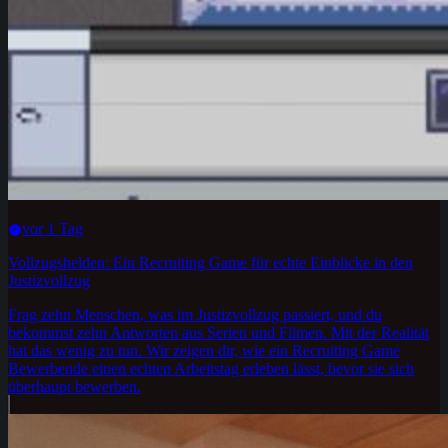
vor 1 Tag
Vollzugshelden: Ein Recruiting Game für echte Einblicke in den
Justizvollzug
Frag zehn Menschen, was im Justizvollzug passiert, und du
bekommst zehn Antworten aus Serien und Filmen. Mit der Realität
hat das wenig zu tun. Wir zeigen dir, wie ein Recruiting Game
Bewerbende einen echten Arbeitstag erleben lässt, bevor sie sich
überhaupt bewerben.