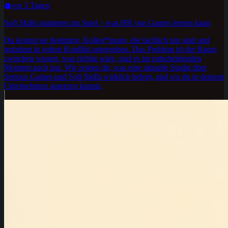
vor 3 Tagen
Soft Skills trainieren im Spiel – was HR von Games lernen kann
Du kennst sie bestimmt, Kolleg*innen, die fachlich top sind und
trotzdem in jedem Konflikt untergehen. Das Problem ist der Raum
zwischen wissen, was richtig wäre, und es im entscheidenden
Moment auch tun. Wir zeigen dir, was eine aktuelle Studie über
Serious Games und Soft Skills wirklich belegt, und wo du in deinem
Unternehmen ansetzen kannst.