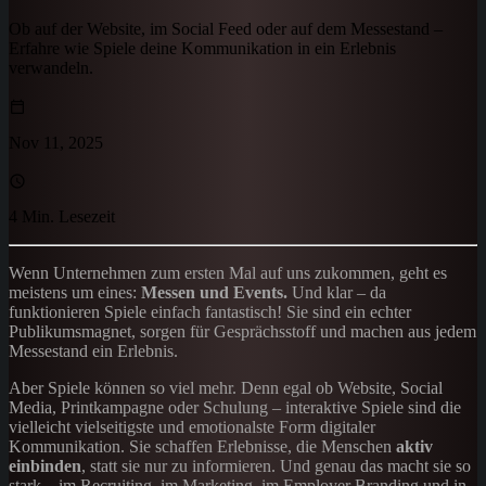
Ob auf der Website, im Social Feed oder auf dem Messestand –
Erfahre wie Spiele deine Kommunikation in ein Erlebnis
verwandeln.
Nov 11, 2025
4 Min. Lesezeit
Wenn Unternehmen zum ersten Mal auf uns zukommen, geht es
meistens um eines:
Messen und Events.
Und klar – da
funktionieren Spiele einfach fantastisch! Sie sind ein echter
Publikumsmagnet, sorgen für Gesprächsstoff und machen aus jedem
Messestand ein Erlebnis.
Aber Spiele können so viel mehr. Denn egal ob Website, Social
Media, Printkampagne oder Schulung – interaktive Spiele sind die
vielleicht vielseitigste und emotionalste Form digitaler
Kommunikation. Sie schaffen Erlebnisse, die Menschen
aktiv
einbinden
, statt sie nur zu informieren. Und genau das macht sie so
stark – im Recruiting, im Marketing, im Employer Branding und in