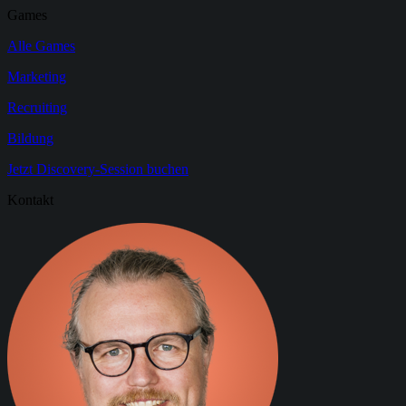
Games
Alle Games
Marketing
Recruiting
Bildung
Jetzt Discovery-Session buchen
Kontakt