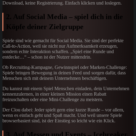
Download, keine Registrierung. Einfach klicken und loslegen.
2. Auf Social Media – spiel dich in die
Köpfe deiner Zielgruppe
Spiele sind wie gemacht für Social Media. Sie sind der perfekte
Call-to-Action, weil sie nicht nur Aufmerksamkeit erzeugen,
sondern echte Interaktion schaffen. „Spiel eine Runde und
entdecke…“ – schon ist der Nutzer mittendrin.
Ob Recruiting-Kampagne, Gewinnspiel oder Marken-Challenge:
Spiele bringen Bewegung in deinen Feed und sorgen dafür, dass
Menschen sich mit deinem Unternehmen beschäftigen.
Du kannst mit einem Spiel Menschen einladen, dein Unternehmen
kennenzulernen, in einer kleinen Mission einen Rabatt
freizuschalten oder eine Mini-Challenge zu meistern.
Der Clou dabei: Jeder spielt gern eine kurze Runde – vor allem,
wenn es einfach geht und Spaß macht. Und weil unsere Spiele
browserbasiert sind, ist der Einstieg so leicht wie ein Klick.
3. Auf Messen und Events – Icebreaker,