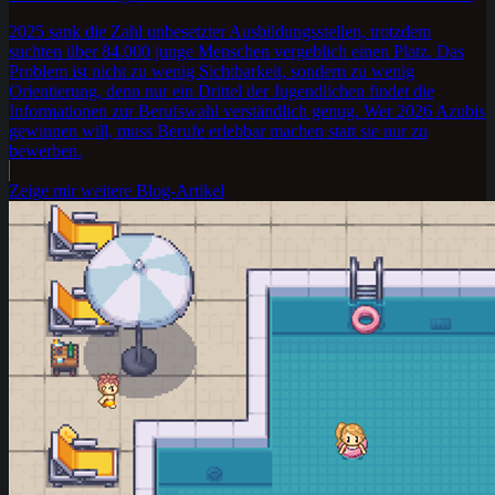
2025 sank die Zahl unbesetzter Ausbildungsstellen, trotzdem
suchten über 84.000 junge Menschen vergeblich einen Platz. Das
Problem ist nicht zu wenig Sichtbarkeit, sondern zu wenig
Orientierung, denn nur ein Drittel der Jugendlichen findet die
Informationen zur Berufswahl verständlich genug. Wer 2026 Azubis
gewinnen will, muss Berufe erlebbar machen statt sie nur zu
bewerben.
Zeige mir weitere Blog-Artikel