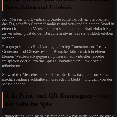
Interaktion und Erlebnis
Auf Messen und Events sind Spiele echte Türöffner. Sie brechen
das Eis, schaffen Gesprächsanlässe und verwandeln deinen Stand in
einen Ort, an dem Menschen gern stehen bleiben. Statt einfach Flyer
zu verteilen, gibst du den Besuchern etwas, das sie wirklich erleben
können.
Ein gut gestaltetes Spiel kann gleichzeitig Entertainment, Lead-
Generator und Giveaway sein. Besucher können sich in einem
kleinen Wettbewerb gegenseitig messen, ein virtuelles Goodie
freispielen oder durch das Spiel automatisch am Gewinnspiel
teilnehmen.
So wird der Messebesuch zu einem Erlebnis, das nicht nur Spaß
macht, sondern nachhaltig im Gedächtnis bleibt – und dich von der
Masse abhebt.
4. In Print- und QR-Kampagnen – von
der Seite ins Spiel
Printwerbung kann mehr, als man denkt – vor allem, wenn sie direkt