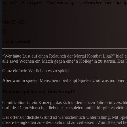
Wir lieben es zu spielen. Aber warum spielen Menschen überhaupt Spi
Mar 22, 2023
5 Min. Lesezeit
“Wer hätte Lust auf einen Relaunch der Mortal Kombat Liga?” hieß es
alle zwei Wochen ein Match gegen eine*n Kolleg*in zu starten. Das Th
Ganz einfach: Wir lieben es zu spielen.
Aber warum spielen Menschen überhaupt Spiele? Und was motiviert si
Warum spielen wir überhaupt?
Gamification ist ein Konzept, das sich in den letzten Jahren in vers
Gründe. Denn Menschen lieben es zu spielen und dafür gibt es viele 
Der offensichtlichste Grund ist wahrscheinlich Unterhaltung. Mit Spie
unsere Fähigkeiten zu entwickeln und zu verbessern. Zum Beispiel he