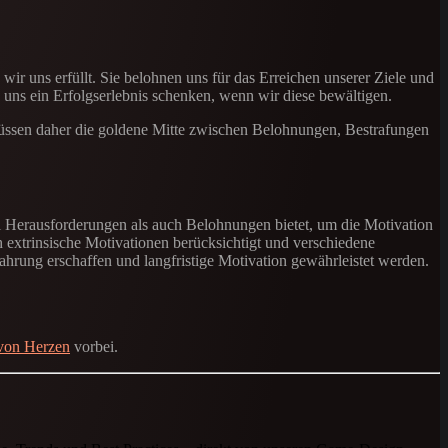
 uns erfüllt. Sie belohnen uns für das Erreichen unserer Ziele und
e uns ein Erfolgserlebnis schenken, wenn wir diese bewältigen.
müssen daher die goldene Mitte zwischen Belohnungen, Bestrafungen
hl Herausforderungen als auch Belohnungen bietet, um die Motivation
ch extrinsische Motivationen berücksichtigt und verschiedene
hrung erschaffen und langfristige Motivation gewährleistet werden.
von Herzen
vorbei.