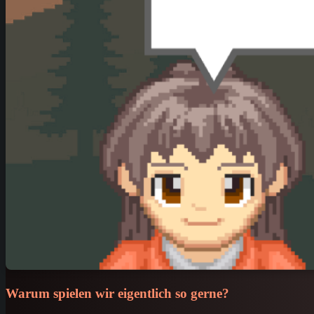
Warum spielen wir eigentlich so gerne?