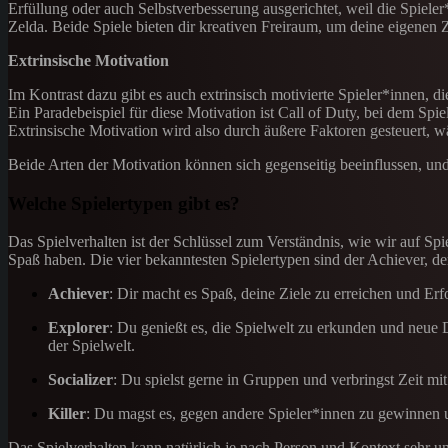
Erfüllung oder auch Selbstverbesserung ausgerichtet, weil die Spiele
Zelda. Beide Spiele bieten dir kreativen Freiraum, um deine eigenen 
Extrinsische Motivation
Im Kontrast dazu gibt es auch extrinsisch motivierte Spieler*innen,
Ein Paradebeispiel für diese Motivation ist Call of Duty, bei dem S
Extrinsische Motivation wird also durch äußere Faktoren gesteuert, w
Beide Arten der Motivation können sich gegenseitig beeinflussen, und 
Welche Spielertypen gibt es?
Das Spielverhalten ist der Schlüssel zum Verständnis, wie wir auf Sp
Spaß haben. Die vier bekanntesten Spielertypen sind der Achiever, der 
Achiever
: Dir macht es Spaß, deine Ziele zu erreichen und Er
Explorer
: Du genießt es, die Spielwelt zu erkunden und neue 
der Spielwelt.
Socializer
: Du spielst gerne in Gruppen und verbringst Zeit mit
Killer
: Du magst es, gegen andere Spieler*innen zu gewinnen 
Das Spielverhalten kann natürlich je nach Person und Kontext sehr un