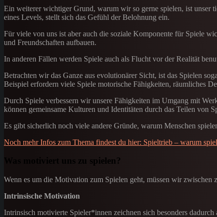
Ein weiterer wichtiger Grund, warum wir so gerne spielen, ist unser 
eines Levels, stellt sich das Gefühl der Belohnung ein.
Für viele von uns ist aber auch die soziale Komponente für Spiele w
und Freundschaften aufbauen.
In anderen Fällen werden Spiele auch als Flucht vor der Realität benu
Betrachten wir das Ganze aus evolutionärer Sicht, ist das Spielen so
Beispiel erfordern viele Spiele motorische Fähigkeiten, räumliches D
Durch Spiele verbessern wir unsere Fähigkeiten im Umgang mit Werk
können gemeinsame Kulturen und Identitäten durch das Teilen von Sp
Es gibt sicherlich noch viele andere Gründe, warum Menschen spielen,
Noch mehr Infos zum Thema findest du hier: Spieltrieb – warum spie
Was motiviert uns zu spielen?
Wenn es um die Motivation zum Spielen geht, müssen wir zwischen zwe
Intrinsische Motivation
Intrinsisch motivierte Spieler*innen zeichnen sich besonders dadurch au