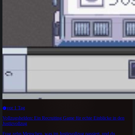
vor 1 Tag
Vollzugshelden: Ein Recruiting Game für echte Einblicke in den
Justizvollzug
Frag zehn Menschen, was im Justizvollzug passiert, und du