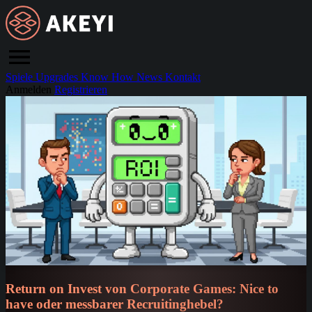
Spiele
Upgrades
Know How
News
Kontakt
Anmelden
Registrieren
Return on Invest von Corporate Games: Nice to
have oder messbarer Recruitinghebel?