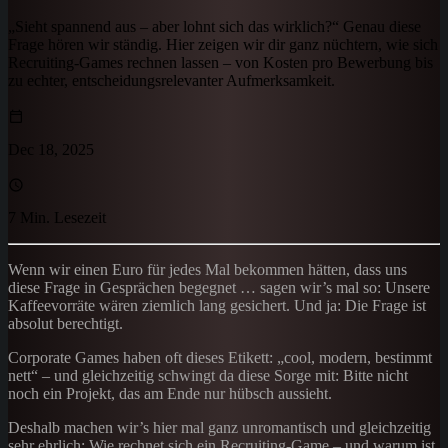
„Sieht spannend aus – aber lohnt sich das wirklich?“ Genau diese
Frage hören wir ständig. Hier zeigen wir dir ganz nüchtern, wie sich
Recruiting-Games rechnen lassen – von Kosten pro Bewerbung bis
zu echter, entscheidungsrelevanter Aufmerksamkeit.
Dec 18, 2025
7 Min. Lesezeit
Wenn wir einen Euro für jedes Mal bekommen hätten, dass uns
diese Frage in Gesprächen begegnet … sagen wir’s mal so: Unsere
Kaffeevorräte wären ziemlich lang gesichert. Und ja: Die Frage ist
absolut berechtigt.
Corporate Games haben oft dieses Etikett: „cool, modern, bestimmt
nett“ – und gleichzeitig schwingt da diese Sorge mit: Bitte nicht
noch ein Projekt, das am Ende nur hübsch aussieht.
Deshalb machen wir’s hier mal ganz unromantisch und gleichzeitig
sehr ehrlich: Wie rechnet sich ein Recruiting-Game – und warum ist