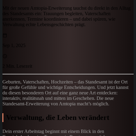
Mit der neuen Amtopia-Erweiterung tauchst du direkt in den Alltag
des Standesamts ein: Trauungen begleiten, Vaterschaften
anerkennen, Termine koordinieren – und dabei spüren, wie
Verwaltung echte Lebensgeschichten prägt.
Sep 1, 2025
2 Min. Lesezeit
Geburten, Vaterschaften, Hochzeiten – das Standesamt ist der Ort
für große Gefühle und wichtige Entscheidungen. Und jetzt kannst
du diesen besonderen Ort auf eine ganz neue Art entdecken:
interaktiv, realitätsnah und mitten im Geschehen. Die neue
Standesamt-Erweiterung von Amtopia macht’s möglich.
Verwaltung, die Leben verändert
Dein erster Arbeitstag beginnt mit einem Blick in den