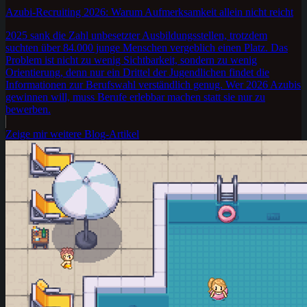
Azubi-Recruiting 2026: Warum Aufmerksamkeit allein nicht reicht
2025 sank die Zahl unbesetzter Ausbildungsstellen, trotzdem
suchten über 84.000 junge Menschen vergeblich einen Platz. Das
Problem ist nicht zu wenig Sichtbarkeit, sondern zu wenig
Orientierung, denn nur ein Drittel der Jugendlichen findet die
Informationen zur Berufswahl verständlich genug. Wer 2026 Azubis
gewinnen will, muss Berufe erlebbar machen statt sie nur zu
bewerben.
Zeige mir weitere Blog-Artikel