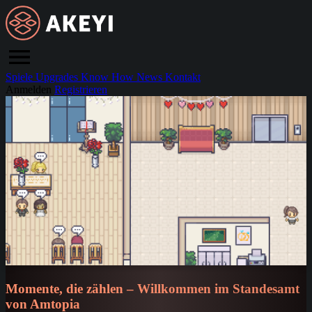
Spiele
Upgrades
Know How
News
Kontakt
Anmelden
Registrieren
Momente, die zählen – Willkommen im Standesamt
von Amtopia